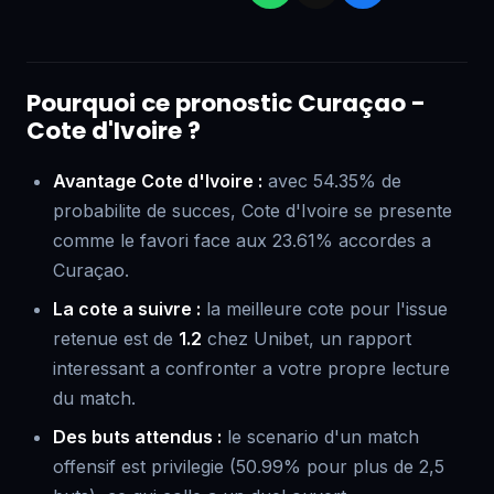
Pourquoi ce pronostic Curaçao -
Cote d'Ivoire ?
Avantage Cote d'Ivoire :
avec 54.35% de
probabilite de succes, Cote d'Ivoire se presente
comme le favori face aux 23.61% accordes a
Curaçao.
La cote a suivre :
la meilleure cote pour l'issue
retenue est de
1.2
chez Unibet, un rapport
interessant a confronter a votre propre lecture
du match.
Des buts attendus :
le scenario d'un match
offensif est privilegie (50.99% pour plus de 2,5