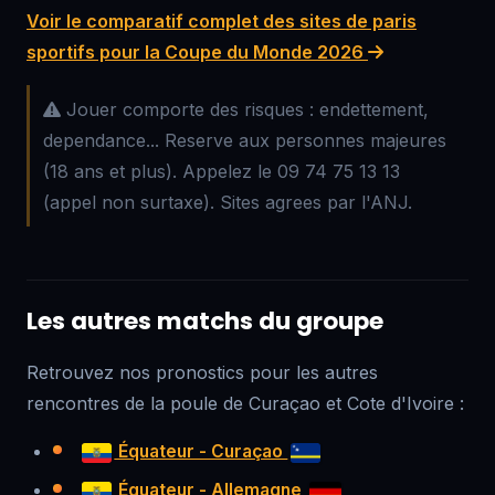
Voir le comparatif complet des sites de paris
sportifs pour la Coupe du Monde 2026
Jouer comporte des risques : endettement,
dependance... Reserve aux personnes majeures
(18 ans et plus). Appelez le 09 74 75 13 13
(appel non surtaxe). Sites agrees par l'ANJ.
Les autres matchs du groupe
Retrouvez nos pronostics pour les autres
rencontres de la poule de Curaçao et Cote d'Ivoire :
Équateur - Curaçao
Équateur - Allemagne