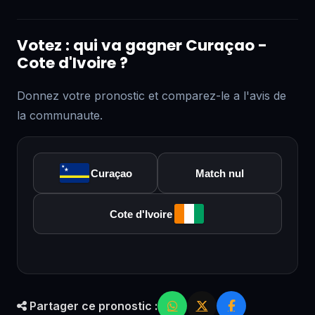
Votez : qui va gagner Curaçao -
Cote d'Ivoire ?
Donnez votre pronostic et comparez-le a l'avis de
la communaute.
Curaçao
Match nul
Cote d'Ivoire
Partager ce pronostic :