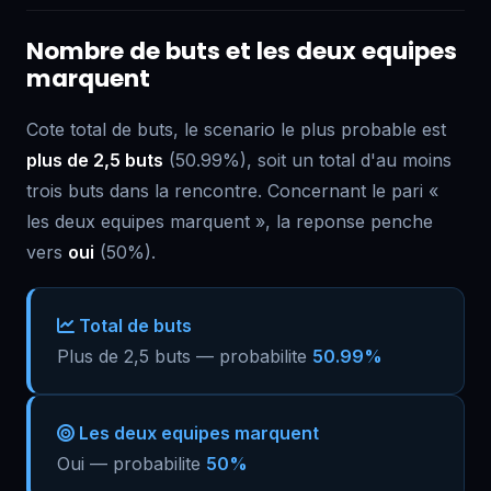
Nombre de buts et les deux equipes
marquent
Cote total de buts, le scenario le plus probable est
plus de 2,5 buts
(50.99%), soit un total d'au moins
trois buts dans la rencontre. Concernant le pari «
les deux equipes marquent », la reponse penche
vers
oui
(50%).
Total de buts
Plus de 2,5 buts — probabilite
50.99%
Les deux equipes marquent
Oui — probabilite
50%