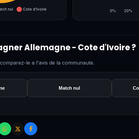
gagner Allemagne - Cote d'Ivoire ?
 comparez-le a l'avis de la communaute.
ne
Match nul
Co