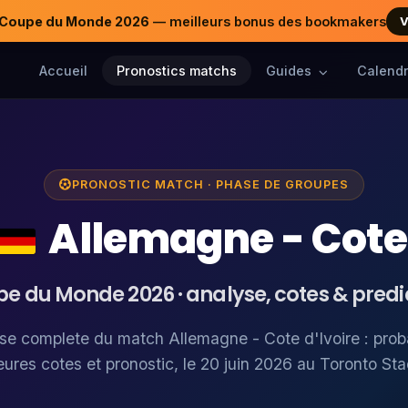
la Coupe du Monde 2026
— meilleurs bonus des bookmakers
V
Accueil
Pronostics matchs
Guides
Calendr
PRONOSTIC MATCH · PHASE DE GROUPES
Allemagne - Cote 
e du Monde 2026 · analyse, cotes & predi
se complete du match Allemagne - Cote d'Ivoire : proba
eures cotes et pronostic, le 20 juin 2026 au Toronto St