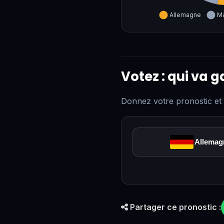
Votez : qui va 
Donnez votre pronostic et
Allemag
Partager ce pronostic :