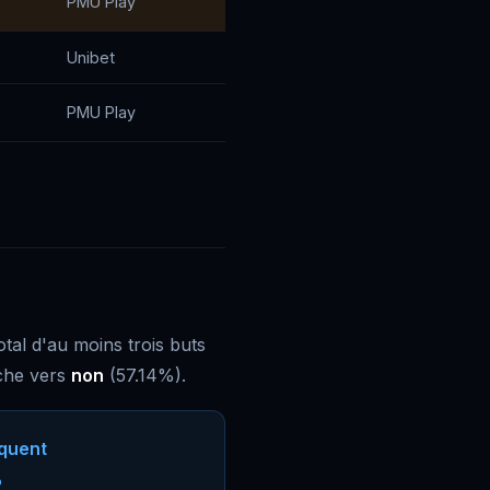
PMU Play
Unibet
PMU Play
otal d'au moins trois buts
nche vers
non
(57.14%).
quent
%