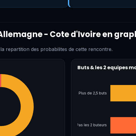
Allemagne - Cote d'Ivoire en gra
la repartition des probabilites de cette rencontre.
Buts & les 2 equipes 