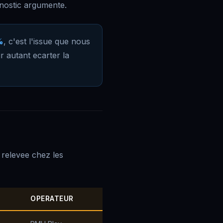
onostic argumente.
%
, c'est l'issue que nous
 autant ecarter la
 relevee chez les
OPERATEUR