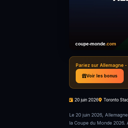
Pariez sur Allemagne - 
Voir les bonus
20 juin 2026
Toronto Sta
Le 20 juin 2026, Allemagne
la Coupe du Monde 2026. A