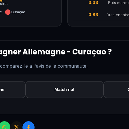
3.33
Buts marqu
0.83
Buts encais
 gagner Allemagne - Curaçao ?
 comparez-le a l'avis de la communaute.
ne
Match nul