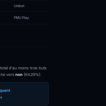
Unibet
PMU Play
total d'au moins trois buts
nche vers
non
(64.29%).
quent
%