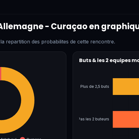
 Allemagne - Curaçao en graphiq
la repartition des probabilites de cette rencontre.
Buts & les 2 equipes 