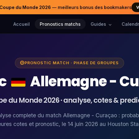
la Coupe du Monde 2026
— meilleurs bonus des bookmakers
V
Accueil
Pronostics matchs
Guides
Calendr
PRONOSTIC MATCH · PHASE DE GROUPES
ic
Allemagne - C
e du Monde 2026 · analyse, cotes & predi
lyse complete du match Allemagne - Curaçao : probabi
eures cotes et pronostic, le 14 juin 2026 au Houston St