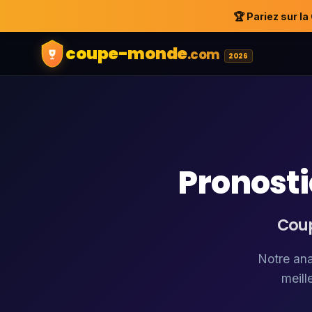
🏆 Pariez sur 
coupe-monde
.com
2026
Pronost
Coup
Notre ana
meill