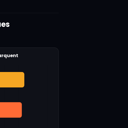
ues
marquent