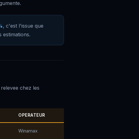
rgumente.
%
, c'est l'issue que
 estimations.
 relevee chez les
OPERATEUR
Winamax