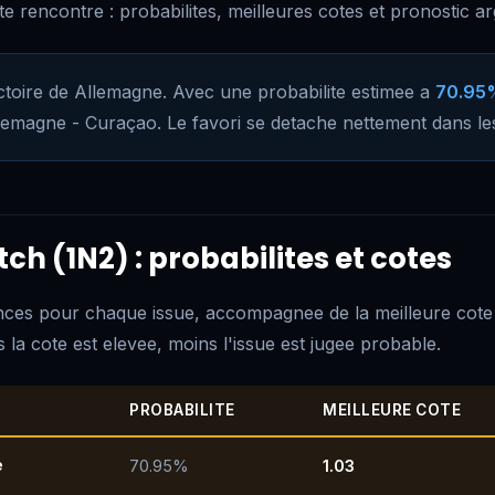
e rencontre : probabilites, meilleures cotes et pronostic a
ctoire de Allemagne. Avec une probabilite estimee a
70.95
emagne - Curaçao. Le favori se detache nettement dans les
ch (1N2) : probabilites et cotes
hances pour chaque issue, accompagnee de la meilleure cote
 la cote est elevee, moins l'issue est jugee probable.
PROBABILITE
MEILLEURE COTE
e
70.95%
1.03