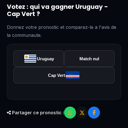
Votez : qui va gagner Uruguay -
Cap Vert ?
Donnez votre pronostic et comparez-le a l'avis de
la communaute.
Uruguay
Match nul
Cap Vert
Partager ce pronostic :