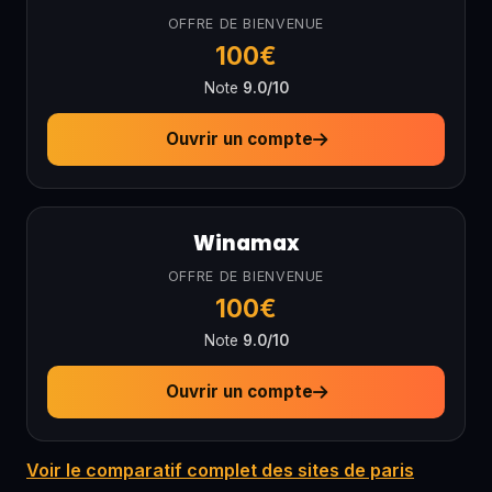
OFFRE DE BIENVENUE
100€
Note
9.0/10
Ouvrir un compte
Winamax
OFFRE DE BIENVENUE
100€
Note
9.0/10
Ouvrir un compte
Voir le comparatif complet des sites de paris