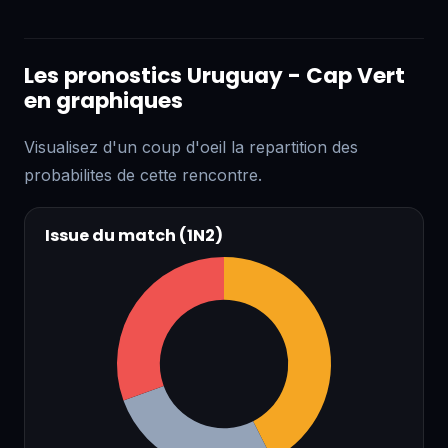
Les pronostics Uruguay - Cap Vert
en graphiques
Visualisez d'un coup d'oeil la repartition des
probabilites de cette rencontre.
Issue du match (1N2)