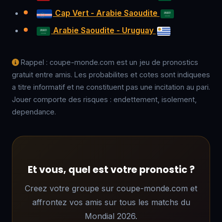
Cap Vert - Arabie Saoudite
Arabie Saoudite - Uruguay
Rappel : coupe-monde.com est un jeu de pronostics
gratuit entre amis. Les probabilites et cotes sont indiquees
a titre informatif et ne constituent pas une incitation au pari.
Jouer comporte des risques : endettement, isolement,
dependance.
Et vous, quel est votre pronostic ?
Creez votre groupe sur coupe-monde.com et
affrontez vos amis sur tous les matchs du
Mondial 2026.