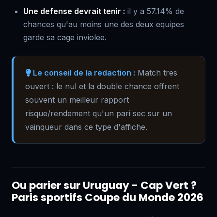
Une defense devrait tenir :
il y a 57.14% de
chances qu'au moins une des deux equipes
garde sa cage inviolee.
Le conseil de la redaction :
Match tres
ouvert : le nul et la double chance offrent
souvent un meilleur rapport
risque/rendement qu'un pari sec sur un
vainqueur dans ce type d'affiche.
Ou parier sur Uruguay - Cap Vert ?
Paris sportifs Coupe du Monde 2026