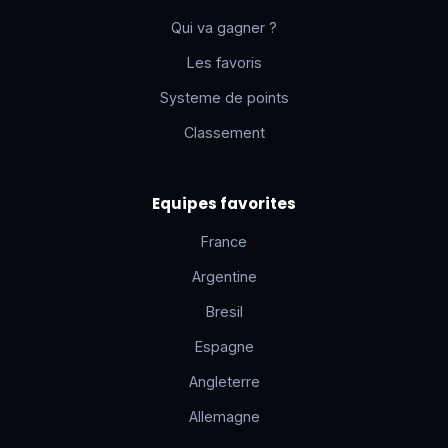
Qui va gagner ?
Les favoris
Systeme de points
Classement
Equipes favorites
France
Argentine
Bresil
Espagne
Angleterre
Allemagne