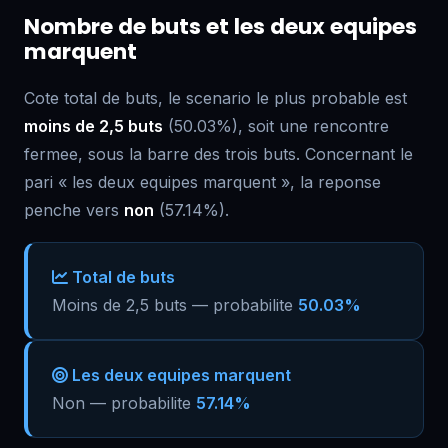
Nombre de buts et les deux equipes
marquent
Cote total de buts, le scenario le plus probable est
moins de 2,5 buts
(50.03%), soit une rencontre
fermee, sous la barre des trois buts. Concernant le
pari « les deux equipes marquent », la reponse
penche vers
non
(57.14%).
Total de buts
Moins de 2,5 buts — probabilite
50.03%
Les deux equipes marquent
Non — probabilite
57.14%