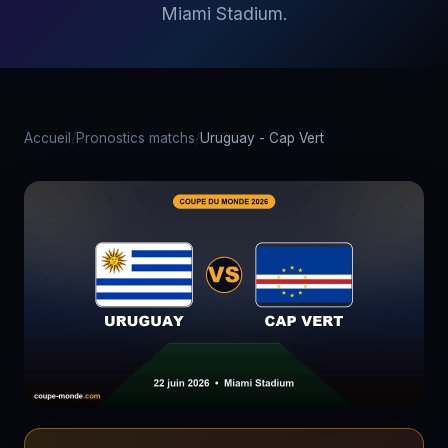
Miami Stadium.
Accueil
/
Pronostics matchs
/
Uruguay - Cap Vert