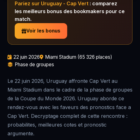
Pariez sur Uruguay - Cap Vert
: comparez
les meilleurs bonus des bookmakers pour ce
match.
Voir les bonus
22 juin 2026
Miami Stadium (65 326 places)
Phase de groupes
Le 22 juin 2026, Uruguay affronte Cap Vert au
Miami Stadium dans le cadre de la phase de groupes
de la Coupe du Monde 2026. Uruguay aborde ce
rendez-vous avec les faveurs des pronostics face a
Cap Vert. Decryptage complet de cette rencontre :
probabilites, meilleures cotes et pronostic
argumente.