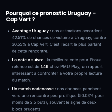
Pourquoi ce pronostic Uruguay -
Cap Vert ?
Avantage Uruguay :
nos estimations accordent
42.51% de chances de victoire a Uruguay, contre
30.55% a Cap Vert. C'est l'ecart le plus parlant
de cette rencontre.
La cote a suivre :
la meilleure cote pour l'issue
retenue est de
1.46
chez PMU Play, un rapport
interessant a confronter a votre propre lecture
du match.
Un match cadenasse :
nos donnees penchent
vers une rencontre peu prolifique (50.03% pour
moins de 2,5 buts), souvent le signe de deux
blocs prudents.