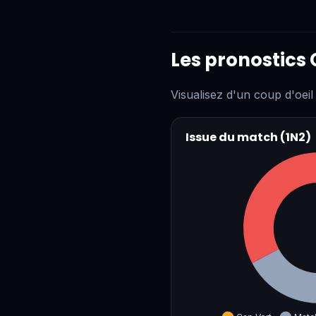
Les pronostics 
Visualisez d'un coup d'oeil 
Issue du match (1N2)