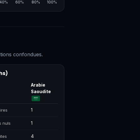
itions confondues.
hs)
Arabie
Saoudite
1
ires
1
 nuls
4
ites