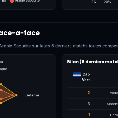
face-a-face
Arabie Saoudite sur leurs 6 derniers matchs toutes compet
es
Bilan (6 derniers matc
Cap
Vert
2
Victo
3
Matchs
1
Defa