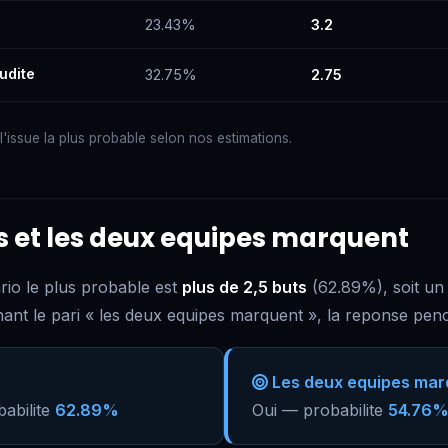
23.43%
3.2
udite
32.75%
2.75
l'issue la plus probable selon nos estimations.
 et les deux equipes marquent
ario le plus probable est
plus de 2,5 buts
(62.89%), soit un 
ant le pari « les deux equipes marquent », la reponse pe
Les deux equipes mar
babilite
62.89%
Oui — probabilite
54.76