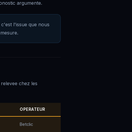
ronostic argumente.
, c'est l'issue que nous
e mesure.
 relevee chez les
OPERATEUR
Betclic