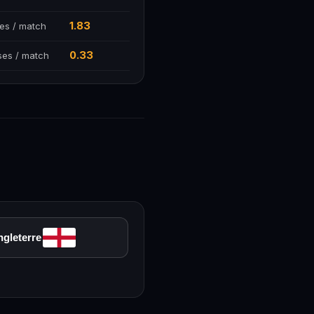
1.83
es / match
0.33
ses / match
gleterre