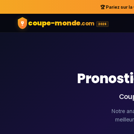
🏆 Pariez sur 
coupe-monde
.com
2026
Pronost
Coup
Notre ana
meilleu