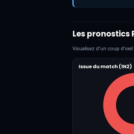
Les pronostics
Visualisez d'un coup d'oeil 
Issue du match (1N2)