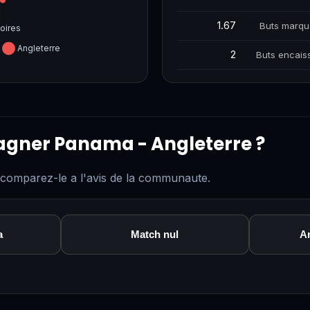
1.67
Buts marqu
2
Buts encais
gagner Panama - Angleterre ?
 comparez-le a l'avis de la communaute.
a
Match nul
An