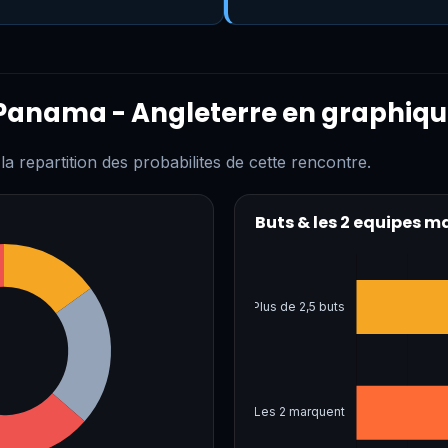
 Panama - Angleterre en graphiq
la repartition des probabilites de cette rencontre.
Buts & les 2 equipes 