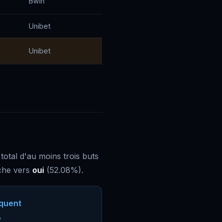
Bwin
Unibet
Unibet
total d'au moins trois buts
nche vers
oui
(52.08%).
quent
%