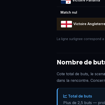
Victoire Panama
Match nul
Victoire Angleterr
La ligne surlignee correspond a 
Nombre de buts
Cote total de buts, le scen
dans la rencontre. Concern
Total de buts
Plus de 2,5 buts — pro