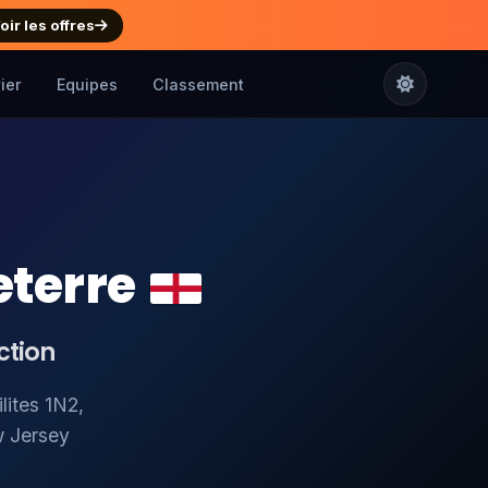
oir les offres
ier
Equipes
Classement
eterre
ction
lites 1N2,
w Jersey