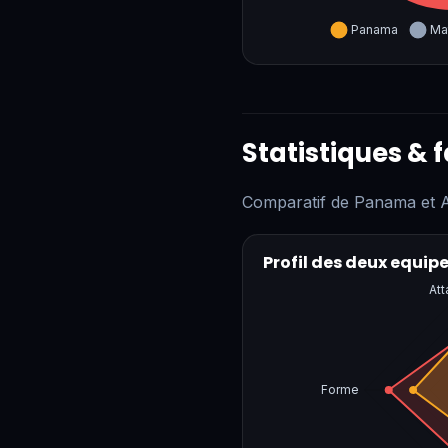
Statistiques & 
Comparatif de Panama et A
Profil des deux equip