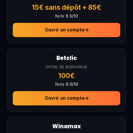
15€ sans dépôt + 85€
Note
9.5/10
Ouvrir un compte
Betclic
OFFRE DE BIENVENUE
100€
Note
9.0/10
Ouvrir un compte
Winamax