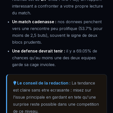
interessant a confronter a votre propre lecture
du match.
Un match cadenasse :
nos donnees penchent
vers une rencontre peu prolifique (53.7% pour
moins de 2,5 buts), souvent le signe de deux
blocs prudents.
Une defense devrait tenir :
il y a 69.05% de
chances qu'au moins une des deux equipes
garde sa cage inviolee.
Le conseil de la redaction :
La tendance
est claire sans etre ecrasante : misez sur
l'issue principale en gardant en tete qu'une
surprise reste possible dans une competition
de ce niveau.