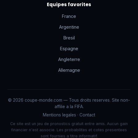
Equipes favorites
France
Argentine
Bresil
Espagne
Angleterre
Allemagne
© 2026 coupe-monde.com — Tous droits reserves. Site non-
affilie a la FIFA.
Mentions legales
·
Contact
Ce site est un jeu de pronostics gratuit entre amis. Aucun gain
financier n'est associe. Les probabilites et cotes presentees
sont fournies a titre informatif.