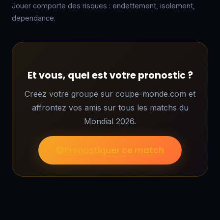
Jouer comporte des risques : endettement, isolement,
dependance.
Et vous, quel est votre pronostic ?
Creez votre groupe sur coupe-monde.com et
affrontez vos amis sur tous les matchs du
Mondial 2026.
Pronostiquer ce match