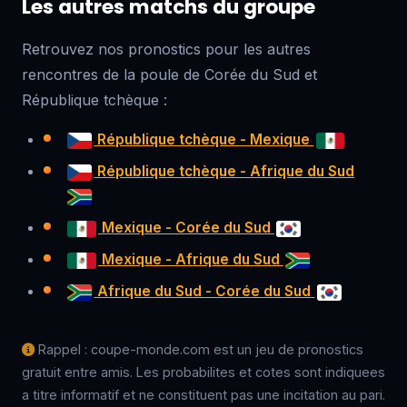
Les autres matchs du groupe
Retrouvez nos pronostics pour les autres
rencontres de la poule de Corée du Sud et
République tchèque :
République tchèque - Mexique
République tchèque - Afrique du Sud
Mexique - Corée du Sud
Mexique - Afrique du Sud
Afrique du Sud - Corée du Sud
Rappel : coupe-monde.com est un jeu de pronostics
gratuit entre amis. Les probabilites et cotes sont indiquees
a titre informatif et ne constituent pas une incitation au pari.