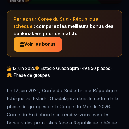
Pariez sur Corée du Sud - République
tchèque
: comparez les meilleurs bonus des
bookmakers pour ce match.
Voir les bonus
12 juin 2026
Estadio Guadalajara (49 850 places)
Phase de groupes
Le 12 juin 2026, Corée du Sud affronte République
tchèque au Estadio Guadalajara dans le cadre de la
phase de groupes de la Coupe du Monde 2026.
Corée du Sud aborde ce rendez-vous avec les
faveurs des pronostics face a République tchèque.