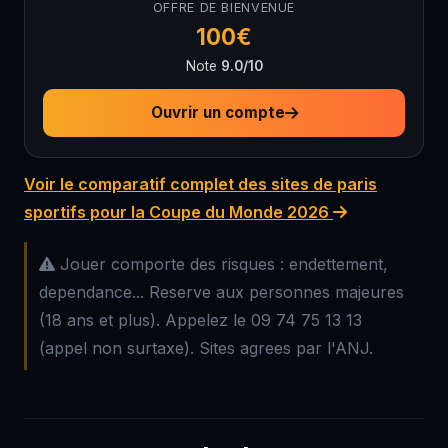
OFFRE DE BIENVENUE
100€
Note
9.0/10
Ouvrir un compte
Voir le comparatif complet des sites de paris
sportifs pour la Coupe du Monde 2026
Jouer comporte des risques : endettement,
dependance... Reserve aux personnes majeures
(18 ans et plus). Appelez le 09 74 75 13 13
(appel non surtaxe). Sites agrees par l'ANJ.